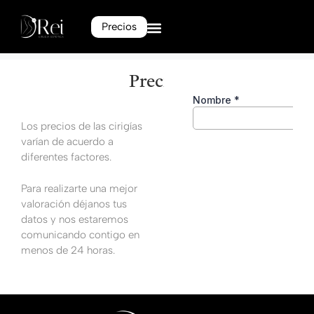
Precios
Precios
Los precios de las cirigías
varían de acuerdo a
diferentes factores.
Para realizarte una mejor
valoración déjanos tus
datos y nos estaremos
comunicando contigo en
menos de 24 horas.